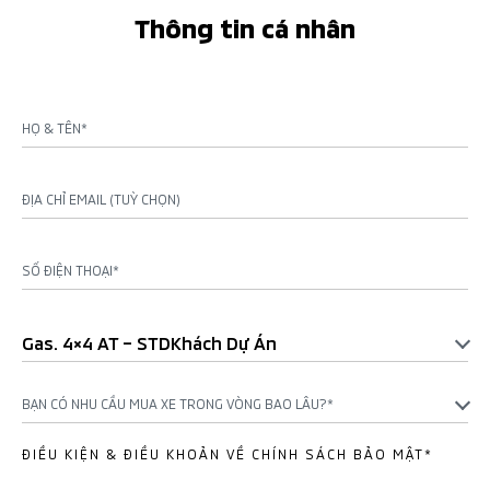
Thông tin cá nhân
HỌ & TÊN*
ĐỊA CHỈ EMAIL (TUỲ CHỌN)
SỐ ĐIỆN THOẠI*
Gas. 4×4 AT – STDKhách Dự Án
BẠN CÓ NHU CẦU MUA XE TRONG VÒNG BAO LÂU?*
ĐIỀU KIỆN & ĐIỀU KHOẢN VỀ CHÍNH SÁCH BẢO MẬT*