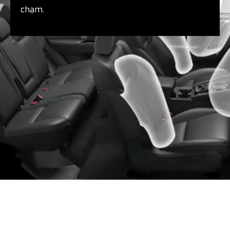
chạm.​