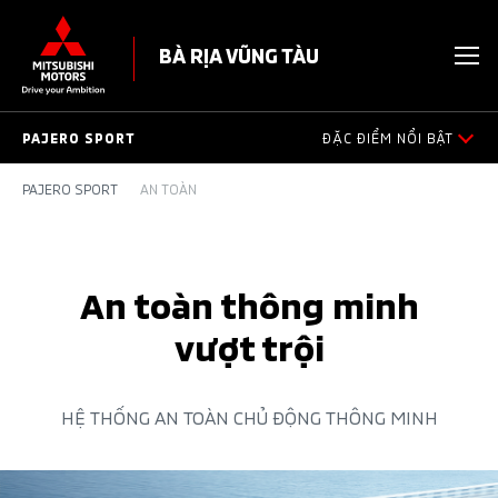
BÀ RỊA VŨNG TÀU
PAJERO SPORT
ĐẶC ĐIỂM NỔI BẬT
PAJERO SPORT
AN TOÀN
THIẾT KẾ NGOẠI THẤT
THIẾT KẾ NỘI THẤT
An toàn thông minh
TIỆN ÍCH
vượt trội
VẬN HÀNH
HỆ THỐNG AN TOÀN CHỦ ĐỘNG THÔNG MINH
AN TOÀN
PHỤ KIỆN CHÍNH HÃNG