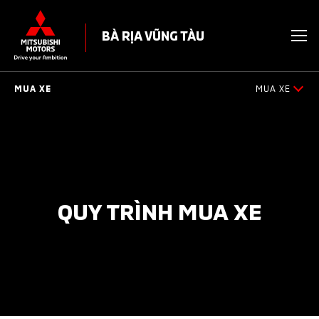
BÀ RỊA VŨNG TÀU
MUA XE
MUA XE
BẢNG GIÁ
KHUYẾN MÃI
DỰ TÍNH CHI PHÍ
QUY TRÌNH MUA XE
CHƯƠNG TRÌNH TRẢ GÓP MAF
BÁN HÀNG DỰ ÁN
ĐĂNG KÝ LÁI THỬ